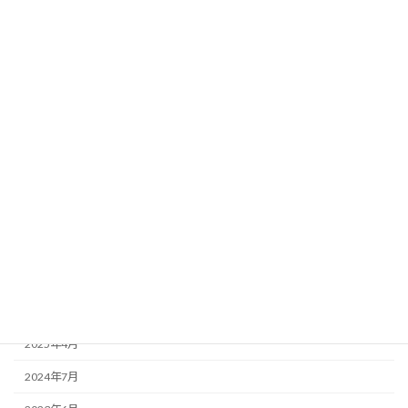
『ほたるの里 正木』の建築が始まりまし
開所情報
た。
2023年3月31日
カテゴリー
開所情報
更新履歴
見学会情報
アーカイブ
2025年5月
2025年4月
2024年7月